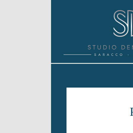
{ "@context": "https://schema.org", "@type": "Dentist", "name
d'Asti", "url": "https://www.studiodentisticosd.it", "telephon
"Villanova d'Asti", "addressRegion": "AT", "postalCode": "140
q=Studio+Dentistico+Saracco+De+Caro"}