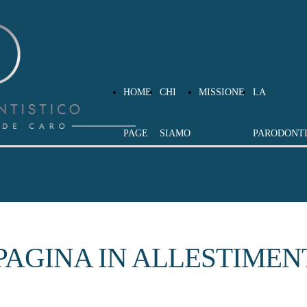
": "Studio Dentistico Saracco De Caro", "description": "Specia
e": "+39-339-4822903", "address": { "@type": "PostalAddress", "
19", "addressCountry": "IT" }, "medicalSpecialty": "Dentistry
HOME
CHI
MISSIONE
LA
PAGE
SIAMO
PARODONT
PAGINA IN ALLESTIMEN