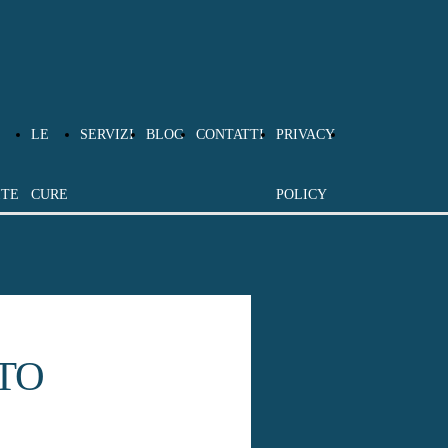
listi in parodontologia, implantologia e protesi a Villanova
streetAddress": "Viale Torino 31", "addressLocality":
", "hasMap": "https://maps.google.com/?
LE
SERVIZI
BLOG
CONTATTI
PRIVACY
ITE
CURE
POLICY
TO